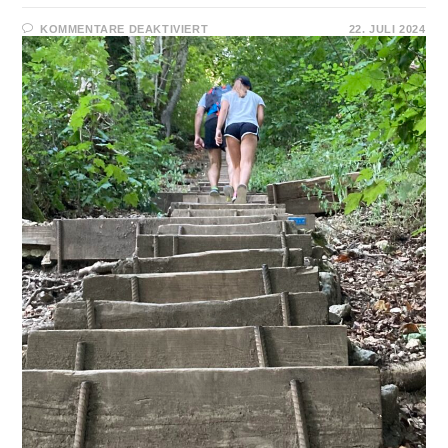
FÜR
KOMMENTARE DEAKTIVIERT
22. JULI 2024
1000ER
STÄGLI
AARBURG