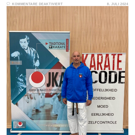
FÜR
KOMMENTARE DEAKTIVIERT
8. JULI 2024
INTERNATIONAL
JKA
CAMP
GENT
(BELGIEN)