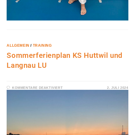
ALLGEMEIN
/
TRAINING
Sommerferienplan KS Huttwil und
Langnau LU
FÜR
KOMMENTARE DEAKTIVIERT
2. JULI 2024
SOMMERFERIENPLAN
KS
HUTTWIL
UND
LANGNAU
LU