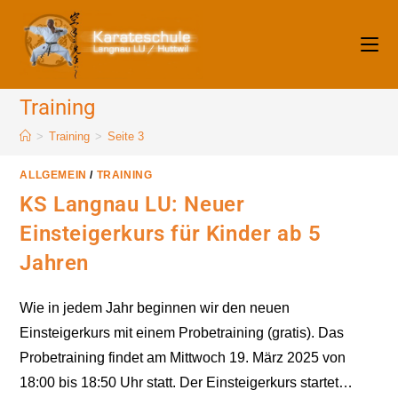
Zum
Inhalt
springen
Training
>
Training
>
Seite 3
ALLGEMEIN
/
TRAINING
KS Langnau LU: Neuer
Einsteigerkurs für Kinder ab 5
Jahren
Wie in jedem Jahr beginnen wir den neuen
Einsteigerkurs mit einem Probetraining (gratis). Das
Probetraining findet am Mittwoch 19. März 2025 von
18:00 bis 18:50 Uhr statt. Der Einsteigerkurs startet…