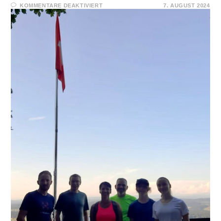
FÜR
KOMMENTARE DEAKTIVIERT
7. AUGUST 2024
1000ER
STÄGLI
GSCHAFFT