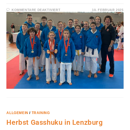
FÜR
KOMMENTARE DEAKTIVIERT
10. FEBRUAR 2025
KS
LANGNAU
LU:
NEUER
EINSTEIGERKURS
FÜR
KINDER
AB
5
JAHREN
ALLGEMEIN
/
TRAINING
Herbst Gasshuku in Lenzburg