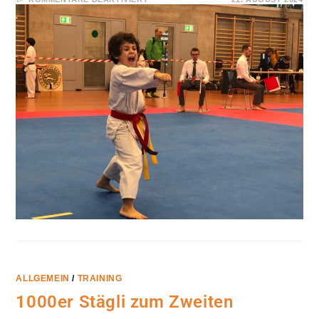
KS
HUTTWIL:
NEUER
EINSTEIGERKURS
AB18.10.2024
ALLGEMEIN
/
TRAINING
1000er Stägli zum Zweiten