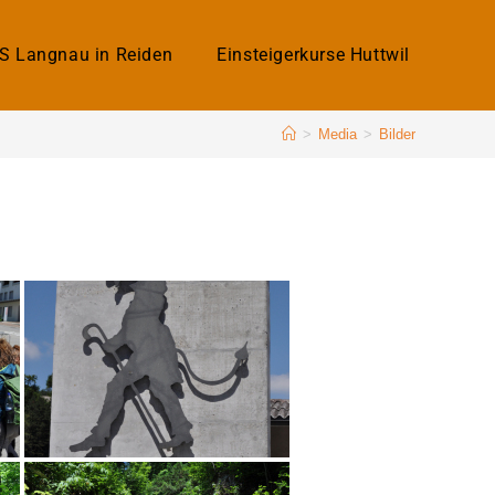
KS Langnau in Reiden
Einsteigerkurse Huttwil
>
Media
>
Bilder