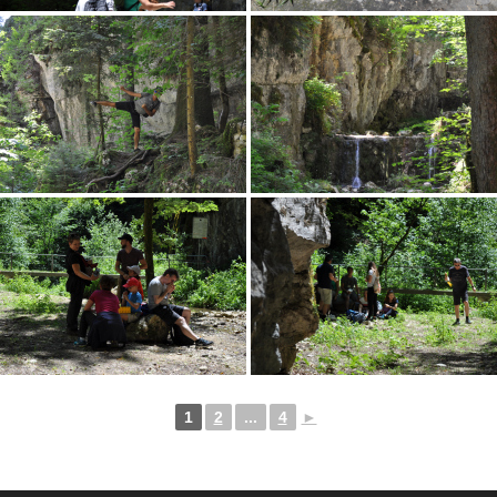
1
2
...
4
►