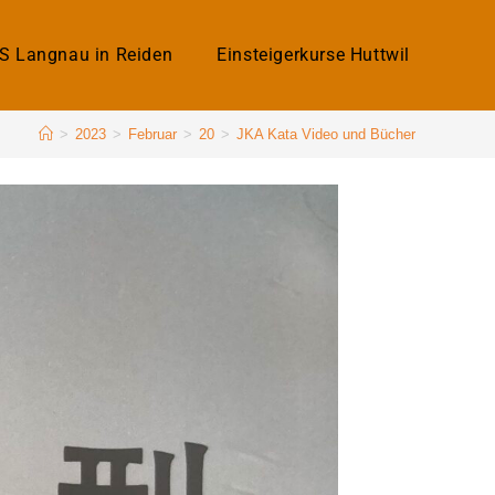
KS Langnau in Reiden
Einsteigerkurse Huttwil
>
2023
>
Februar
>
20
>
JKA Kata Video und Bücher