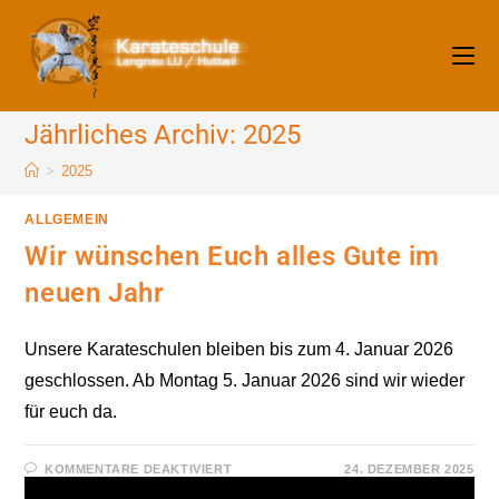
Zum
Inhalt
springen
Jährliches Archiv: 2025
>
2025
ALLGEMEIN
Wir wünschen Euch alles Gute im
neuen Jahr
Unsere Karateschulen bleiben bis zum 4. Januar 2026
geschlossen. Ab Montag 5. Januar 2026 sind wir wieder
für euch da.
FÜR
KOMMENTARE DEAKTIVIERT
24. DEZEMBER 2025
WIR
WÜNSCHEN