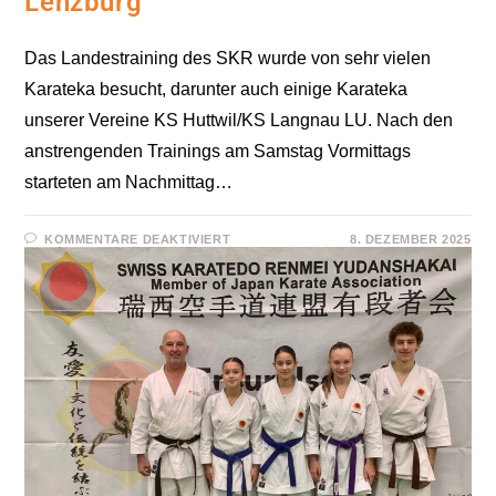
Lenzburg
Das Landestraining des SKR wurde von sehr vielen
Karateka besucht, darunter auch einige Karateka
unserer Vereine KS Huttwil/KS Langnau LU. Nach den
anstrengenden Trainings am Samstag Vormittags
starteten am Nachmittag…
FÜR
KOMMENTARE DEAKTIVIERT
8. DEZEMBER 2025
LANDESTRAINING
MIT
PRÜFUNGEN
IN
LENZBURG