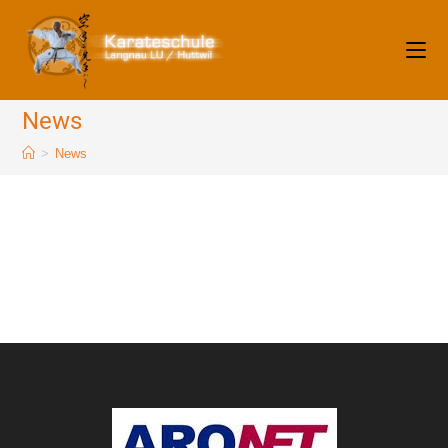
News
>
News