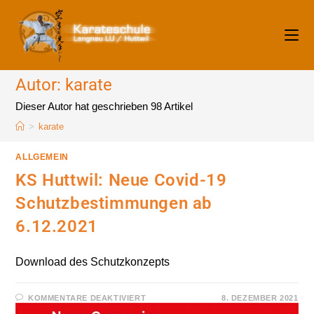
Zum
Inhalt
springen
Autor:
karate
Dieser Autor hat geschrieben 98 Artikel
>
karate
ALLGEMEIN
KS Huttwil: Neue Covid-19
Schutzbestimmungen ab
6.12.2021
Download des Schutzkonzepts
FÜR
KOMMENTARE DEAKTIVIERT
8. DEZEMBER 2021
KS