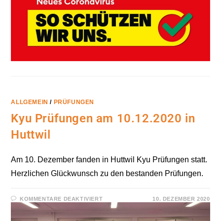
HUTTWIL:
NEUE
COVID-
19
SCHUTZBESTIMMUNGEN
AB
6.12.2021
ALLGEMEIN
/
PRÜFUNGEN
Kyu Prüfungen am 10.12.2020 in
Huttwil
Am 10. Dezember fanden in Huttwil Kyu Prüfungen statt.
Herzlichen Glückwunsch zu den bestanden Prüfungen.
FÜR
KOMMENTARE DEAKTIVIERT
10. DEZEMBER 2020
KYU
PRÜFUNGEN
AM